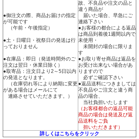
故、不良品や注文の品と
違う商品が
●御注文の際、商品お届けの指定
届いた場合、早急にご
が可能です
連絡下さい
（午前・午後指定）
●お客様の都合による返品
は商品到着後1週間以内で
●土・日曜日・祝祭日の発送は行
未使用・
っておりません
未開封の場合に限りま
す
●在庫品：即日（発送時間外のご
●お取り寄せ商品は返品を
注文は翌日・休業日除く）
お受け出来ない場合があ
●取寄品：注文日より2～5日以内
りますので
の発送となります。
必ずご確認下さい
（在庫切れ等により納期に変更
●返品送料につきましては
がある場合はメールにて
不良品やご注文と違う商
連絡させていただきます。）
品の場合、
当社負担いたします
（お客様都合の返品可能
商品の場合は発送及び返
品送料をご負
担いただきます）
詳しくはこちらをクリック