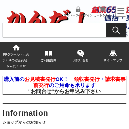
マイページへログイン
カートをみる
PROツール・もの
づくりの総合商社
ご利用案内
お問い合せ
サイトマップ
かんだ！TOP
購入前の
お見積書発行
OK！
領収書発行
・
請求書事
前発行
のご用命も承ります
"お問合せ"
からお申込み下さい
ショップからのお知らせ