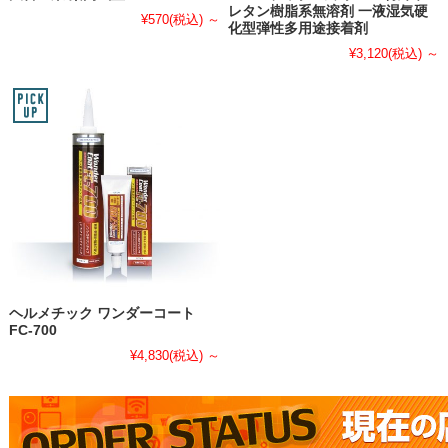
レタン樹脂系無溶剤 一液湿気硬
¥570
(税込)
～
化型弾性多用途接着剤
¥3,120
(税込)
～
ヘルメチック ワンダーコート
FC-700
¥4,830
(税込)
～