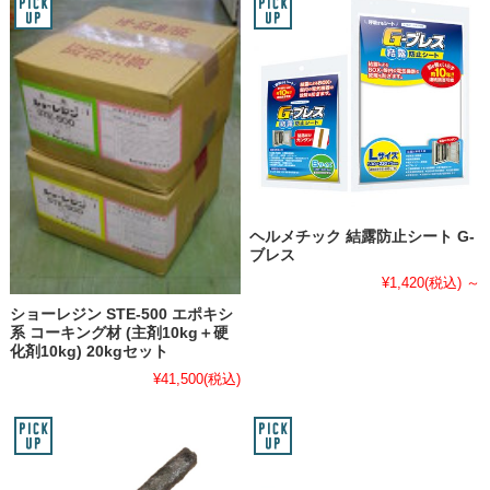
ヘルメチック 結露防止シート G-
ブレス
¥1,420
(税込)
～
ショーレジン STE-500 エポキシ
系 コーキング材 (主剤10kg＋硬
化剤10kg) 20kgセット
¥41,500
(税込)