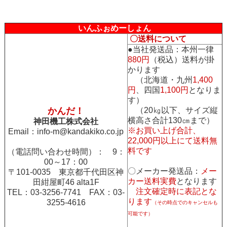
いんふぉめーしょん
〇送料について
●当社発送品：本州一律
880円
（税込）送料が掛
かります
（北海道・九州
1,400
円
、四国
1,100円
となりま
す）
かんだ！
（20㎏以下、サイズ縦
横高さ合計130㎝まで）
神田機工株式会社
※お買い上げ合計、
Email：
info-m@kandakiko.co.jp
22,000円以上にて送料無
料です
（電話問い合わせ時間）： 9：
00～17：00
〇メーカー発送品：
メー
〒101-0035 東京都千代田区神
カー送料実費
となります
田紺屋町46 alta1F
注文確定時に表記とな
TEL：03-3256-7741 FAX：03-
ります
3255-4616
（その時点でのキャンセルも
可能です）